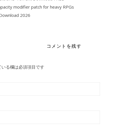
apacity modifier patch for heavy RPGs
t Download 2026
east-of-reincarnation-crack-status-skidrow-crack-all-dlcs-deskto
コメントを残す
ている欄は必須項目です