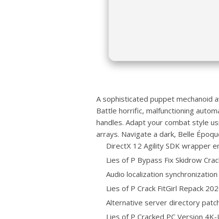
A sophisticated puppet mechanoid awa
Battle horrific, malfunctioning aut
handles. Adapt your combat style us
arrays. Navigate a dark, Belle Époque
DirectX 12 Agility SDK wrapper e
Lies of P Bypass Fix Skidrow Cr
Audio localization synchronization
Lies of P Crack FitGirl Repack 20
Alternative server directory patc
Lies of P Cracked PC Version 4