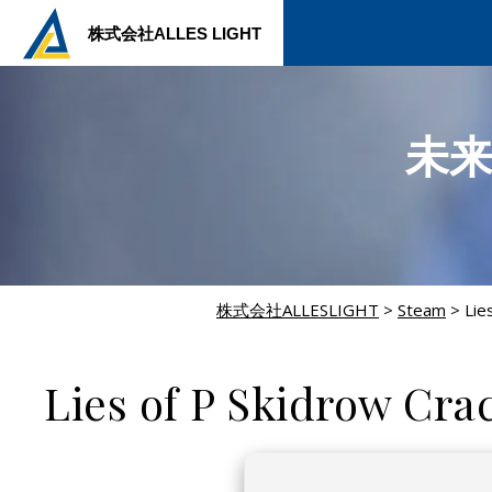
株式会社ALLES LIGHT
未
株式会社ALLESLIGHT
>
Steam
>
Lie
STEAM
Lies of P Skidrow Cr