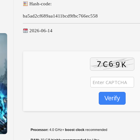
Hash-code:
ba5ad2cf689aa1411bcd9fbc766ec558
2026-06-14
Verify
Processor:
4.0 GHz+
boost clock
recommended