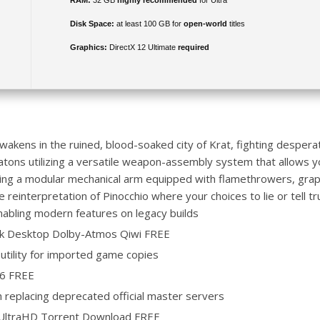
RAM:
32 GB
highly recommended
for Ultra
Disk Space:
at least 100 GB for
open-world
titles
Graphics:
DirectX 12 Ultimate
required
kens in the ruined, blood-soaked city of Krat, fighting desperat
omatons utilizing a versatile weapon-assembly system that allows 
ing a modular mechanical arm equipped with flamethrowers, grapp
 reinterpretation of Pinocchio where your choices to lie or tell tr
nabling modern features on legacy builds
ack Desktop Dolby-Atmos Qiwi FREE
 utility for imported game copies
26 FREE
h replacing deprecated official master servers
K-UltraHD Torrent Download FREE