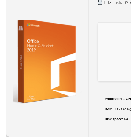
File hash: 67bf
Processor:
1 GHz du
RAM:
4 GB or higher
Disk space:
64 GB re